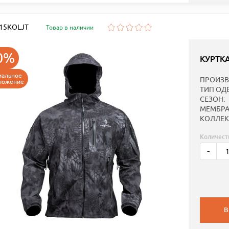
: 15KOLJT
Товар в наличии
0%
КУРТК
иальное
ПРОИЗВ
ложение
ТИП ОД
СЕЗОН:
МЕМБРА
КОЛЛЕК
Количест
-
В