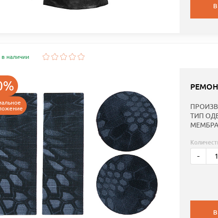
В
 в наличии
0%
РЕМОН
иальное
ПРОИЗВ
ложение
ТИП ОД
МЕМБРА
Количест
-
В