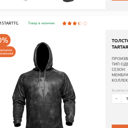
: 15TARTTG
Товар в наличии
0%
ТОЛСТ
TARTA
иальное
ложение
ПРОИЗВ
ТИП ОД
СЕЗОН:
МЕМБРА
КОЛЛЕК
Количест
-