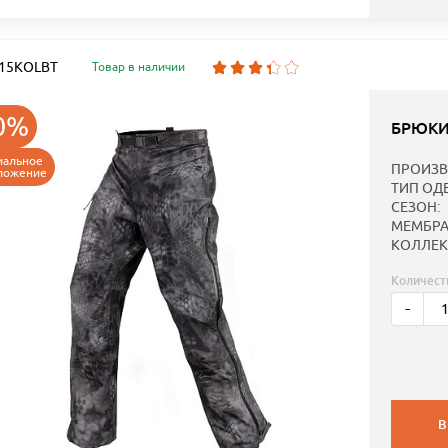
: 15KOLBT
Товар в наличии
0%
БРЮКИ
иальное
ПРОИЗВ
ложение
ТИП ОД
СЕЗОН:
МЕМБРА
КОЛЛЕК
Количест
-
В