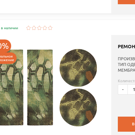
 в наличии
0%
РЕМОН
иальное
ПРОИЗВ
ложение
ТИП ОД
МЕМБРА
Количест
-
В