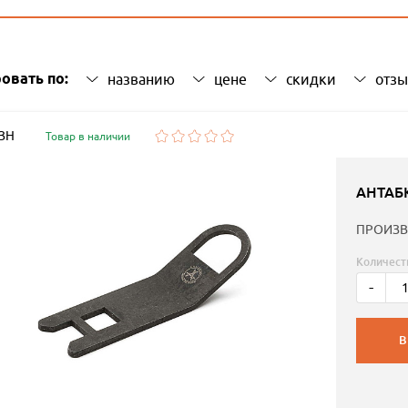
овать по:
названию
цене
скидки
отз
 ЗН
Товар в наличии
АНТАБ
ПРОИЗВ
Количест
-
В