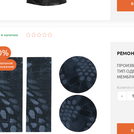
В
 в наличии
0%
РЕМОН
иальное
ПРОИЗВ
ложение
ТИП ОД
МЕМБРА
Количест
-
В