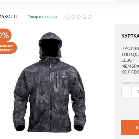
: 15KOLJT
Товар в наличии
0%
КУРТК
иальное
ПРОИЗВ
ложение
ТИП ОД
СЕЗОН:
МЕМБРА
КОЛЛЕК
Количест
-
В