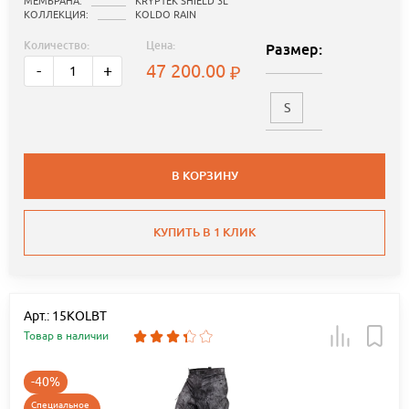
МЕМБРАНА:
KRYPTEK SHIELD 3L
КОЛЛЕКЦИЯ:
KOLDO RAIN
Количество:
Цена:
Размер:
47 200.00
-
+
S
В КОРЗИНУ
КУПИТЬ В 1 КЛИК
Арт.: 15KOLBT
Товар в наличии
-40%
Специальное