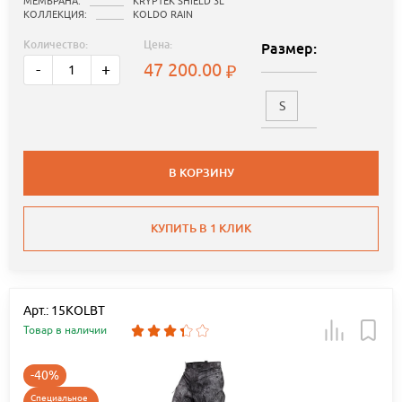
МЕМБРАНА:
KRYPTEK SHIELD 3L
КОЛЛЕКЦИЯ:
KOLDO RAIN
Количество:
Цена:
Размер:
47 200.00
-
+
S
В КОРЗИНУ
КУПИТЬ В 1 КЛИК
Арт.: 15KOLBT
Товар в наличии
-40%
Специальное