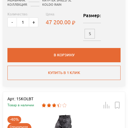
МЕМБРАНА:
KRYPTEK SHIELD 3L
КОЛЛЕКЦИЯ:
KOLDO RAIN
Количество:
Цена:
Размер:
47 200.00
-
+
S
В КОРЗИНУ
КУПИТЬ В 1 КЛИК
Арт.: 15KOLBT
Товар в наличии
-40%
Специальное