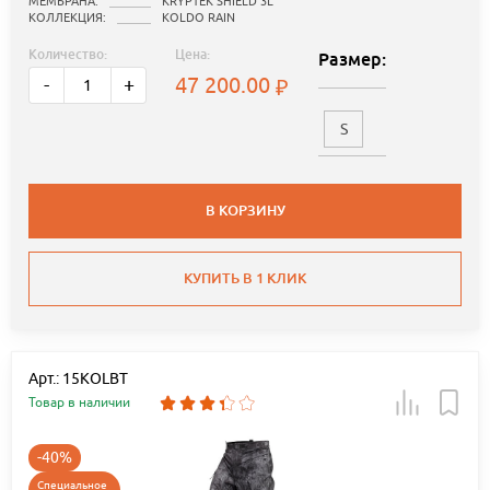
МЕМБРАНА:
KRYPTEK SHIELD 3L
КОЛЛЕКЦИЯ:
KOLDO RAIN
Количество:
Цена:
Размер:
47 200.00
-
+
S
В КОРЗИНУ
КУПИТЬ В 1 КЛИК
Арт.: 15KOLBT
Товар в наличии
-40%
Специальное