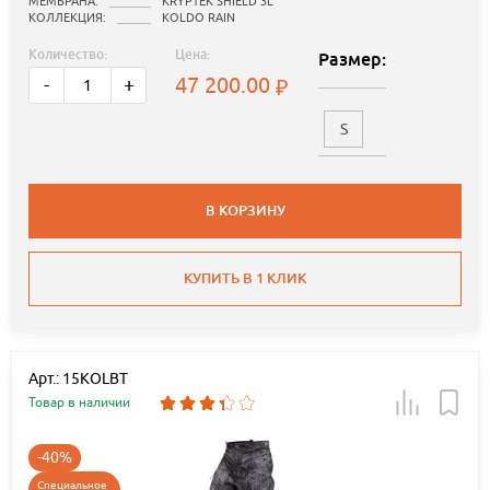
МЕМБРАНА:
KRYPTEK SHIELD 3L
КОЛЛЕКЦИЯ:
KOLDO RAIN
Количество:
Цена:
Размер:
47 200.00
-
+
S
В КОРЗИНУ
КУПИТЬ В 1 КЛИК
Арт.: 15KOLBT
Товар в наличии
-40%
Специальное