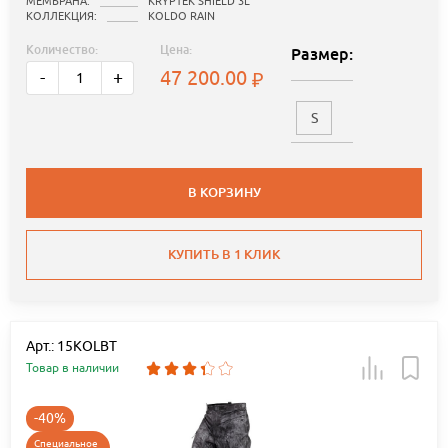
МЕМБРАНА:
KRYPTEK SHIELD 3L
КОЛЛЕКЦИЯ:
KOLDO RAIN
Количество:
Цена:
Размер:
47 200.00
-
+
S
В КОРЗИНУ
КУПИТЬ В 1 КЛИК
Арт.: 15KOLBT
Товар в наличии
-40%
Специальное