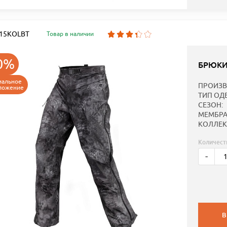
: 15KOLBT
Товар в наличии
0%
БРЮКИ
иальное
ПРОИЗВ
ложение
ТИП ОД
СЕЗОН:
МЕМБРА
КОЛЛЕК
Количест
-
В