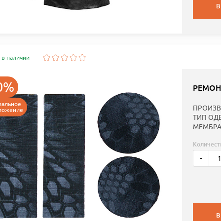
В
 в наличии
0%
РЕМОН
иальное
ПРОИЗВ
ложение
ТИП ОД
МЕМБРА
Количест
-
В