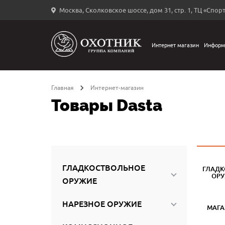
Москва, Сколковское шоссе, дом 31, стр. 1, ТЦ «Спорт
Вход
в
личный
Интернет магазин
Информ
←
кабинет
Главная
Интернет-магазин
Товары Dasta
Запомнить
меня
ыли
й
ГЛАДКОСТВОЛЬНОЕ
ГЛАДК
оль?
ОР
ОРУЖИЕ
НАРЕЗНОЕ ОРУЖИЕ
МАГ