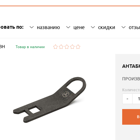
овать по:
названию
цене
скидки
отз
 ЗН
Товар в наличии
АНТАБ
ПРОИЗВ
Количест
-
В