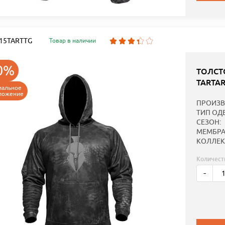
: 15TARTTG
Товар в наличии
0%
ТОЛСТ
TARTA
иальное
ложение
ПРОИЗВ
ТИП ОД
СЕЗОН:
МЕМБРА
КОЛЛЕК
Количест
-