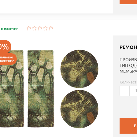
 в наличии
0%
РЕМОН
иальное
ПРОИЗВ
ложение
ТИП ОД
МЕМБРА
Количест
-
В