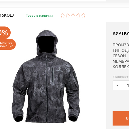
: 15KOLJT
Товар в наличии
0%
КУРТК
иальное
ПРОИЗВ
ложение
ТИП ОД
СЕЗОН:
МЕМБРА
КОЛЛЕК
Количест
-
В