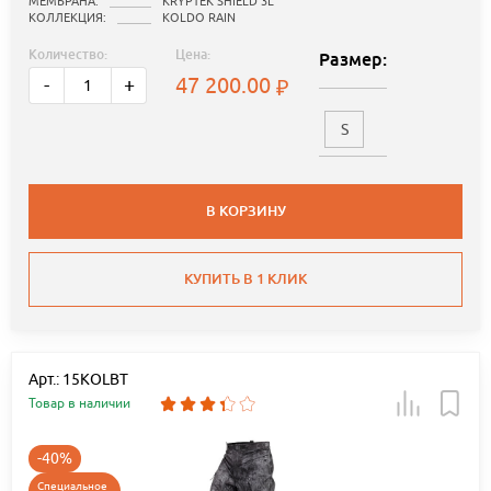
МЕМБРАНА:
KRYPTEK SHIELD 3L
КОЛЛЕКЦИЯ:
KOLDO RAIN
Количество:
Цена:
Размер:
47 200.00
-
+
S
В КОРЗИНУ
КУПИТЬ В 1 КЛИК
Арт.: 15KOLBT
Товар в наличии
-40%
Специальное