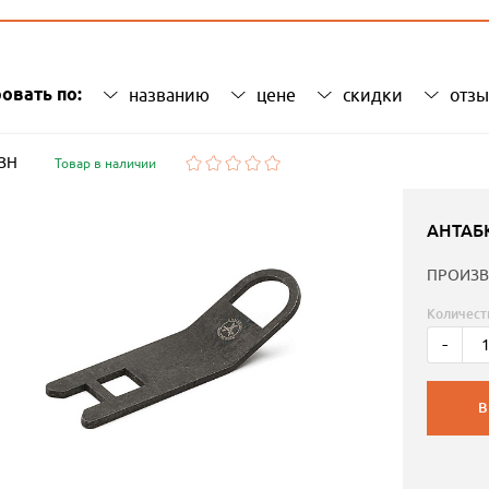
овать по:
названию
цене
скидки
отз
 ЗН
Товар в наличии
АНТАБ
ПРОИЗВ
Количест
-
В