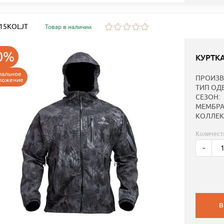
: 15KOLJT
Товар в наличии
0%
КУРТК
иальное
ПРОИЗВ
ложение
ТИП ОД
СЕЗОН:
МЕМБРА
КОЛЛЕК
Количест
-
В