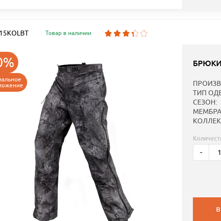
: 15KOLBT
Товар в наличии
0%
БРЮКИ
иальное
ПРОИЗВ
ложение
ТИП ОД
СЕЗОН:
МЕМБРА
КОЛЛЕК
Количест
-
В