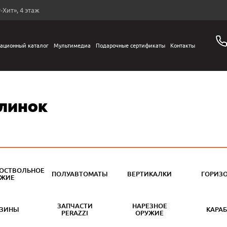
-Хит», 4 этаж
ационный каталог
Мультимедиа
Подарочные сертификаты
Контакты
линок
ОСТВОЛЬНОЕ
ПОЛУАВТОМАТЫ
ВЕРТИКАЛКИ
ГОРИЗ
УЖИЕ
ЗАПЧАСТИ
НАРЕЗНОЕ
АЗИНЫ
КАРА
PERAZZI
ОРУЖИЕ