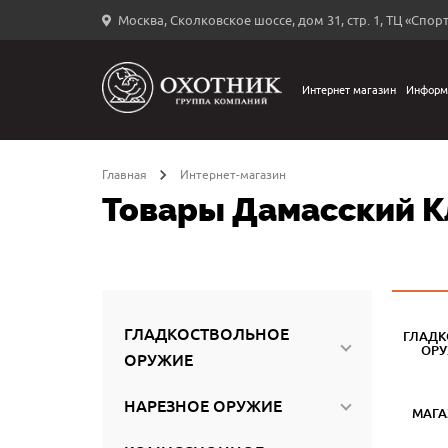
Москва, Сколковское шоссе, дом 31, стр. 1, ТЦ «Спорт
Вход
в
личный
Интернет магазин
Информ
←
кабинет
Главная
Интернет-магазин
Товары Дамасский К
Запомнить
меня
ыли
й
ГЛАДКОСТВОЛЬНОЕ
ГЛАДК
оль?
ОР
ОРУЖИЕ
НАРЕЗНОЕ ОРУЖИЕ
МАГ