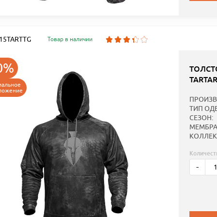
: 15TARTTG
Товар в наличии
0%
ТОЛСТ
TARTA
иальное
ложение
ПРОИЗВ
ТИП ОД
СЕЗОН:
МЕМБРА
КОЛЛЕК
Количест
-