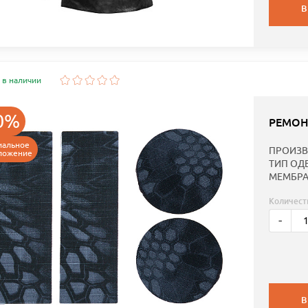
В
 в наличии
0%
РЕМОН
иальное
ПРОИЗВ
ложение
ТИП ОД
МЕМБРА
Количест
-
В