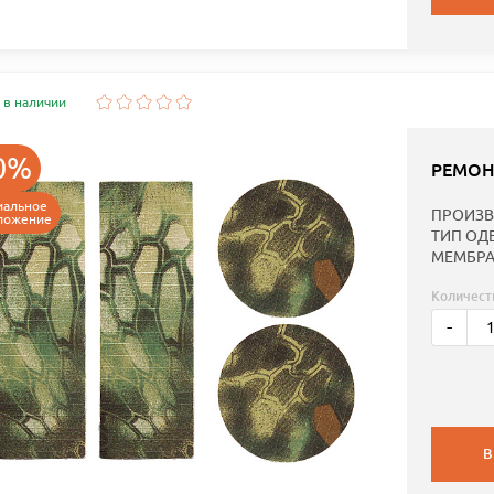
 в наличии
0%
РЕМОН
иальное
ПРОИЗВ
ложение
ТИП ОД
МЕМБРА
Количест
-
В