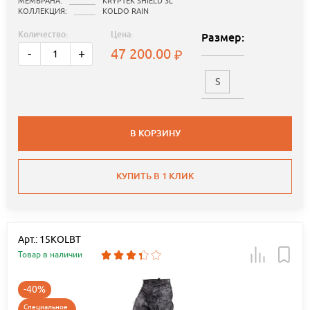
МЕМБРАНА:
KRYPTEK SHIELD 3L
КОЛЛЕКЦИЯ:
KOLDO RAIN
Количество:
Цена:
Размер:
47 200.00
-
+
S
В КОРЗИНУ
КУПИТЬ В 1 КЛИК
Арт.: 15KOLBT
Товар в наличии
-40%
Специальное