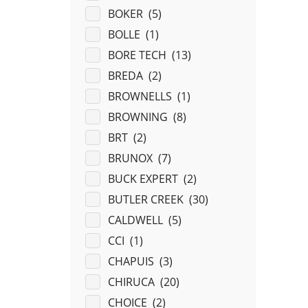
BOKER (
5
)
BOLLE (
1
)
BORE TECH (
13
)
BREDA (
2
)
BROWNELLS (
1
)
BROWNING (
8
)
BRT (
2
)
BRUNOX (
7
)
BUCK EXPERT (
2
)
BUTLER CREEK (
30
)
CALDWELL (
5
)
CCI (
1
)
CHAPUIS (
3
)
CHIRUCA (
20
)
CHOICE (
2
)