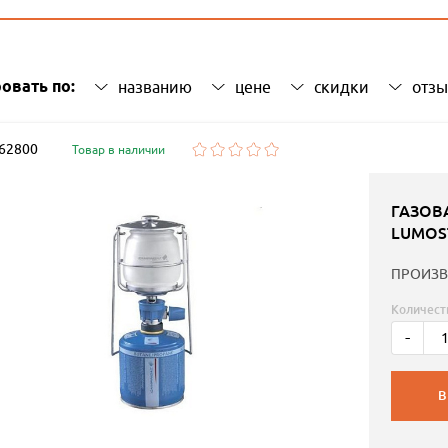
овать по:
названию
цене
скидки
отз
 62800
Товар в наличии
ГАЗОВ
LUMOS
ПРОИЗВ
Количест
-
В