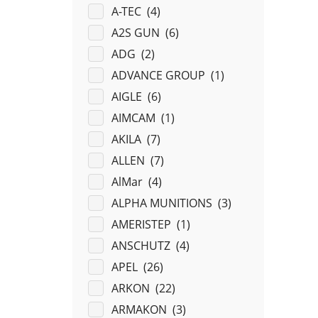
A-TEC (
4
)
A2S GUN (
6
)
ADG (
2
)
ADVANCE GROUP (
1
)
AIGLE (
6
)
AIMCAM (
1
)
AKILA (
7
)
ALLEN (
7
)
AlMar (
4
)
ALPHA MUNITIONS (
3
)
AMERISTEP (
1
)
ANSCHUTZ (
4
)
APEL (
26
)
ARKON (
22
)
ARMAKON (
3
)