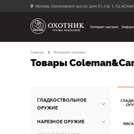
Москва, Сколковское шоссе, дом 31, стр. 1, ТЦ «Спорт
Вход
в
личный
Интернет магазин
Информ
←
кабинет
Главная
Интернет-магазин
Товары Coleman&ca
Запомнить
меня
ыли
й
ГЛАДКОСТВОЛЬНОЕ
ГЛАДК
оль?
ОР
ОРУЖИЕ
НАРЕЗНОЕ ОРУЖИЕ
МАГ