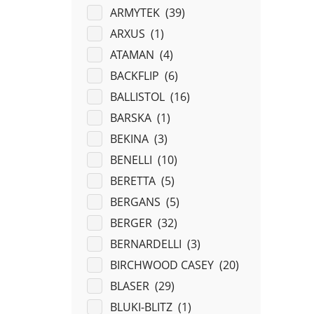
ARMYTEK (
39
)
ARXUS (
1
)
ATAMAN (
4
)
BACKFLIP (
6
)
BALLISTOL (
16
)
BARSKA (
1
)
BEKINA (
3
)
BENELLI (
10
)
BERETTA (
5
)
BERGANS (
5
)
BERGER (
32
)
BERNARDELLI (
3
)
BIRCHWOOD CASEY (
20
)
BLASER (
29
)
BLUKI-BLITZ (
1
)