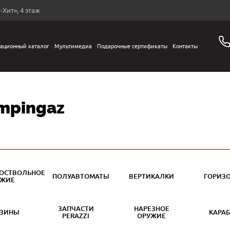
-Хит», 4 этаж
ационный каталог
Мультимедиа
Подарочные сертификаты
Контакты
mpingaz
ОСТВОЛЬНОЕ
ПОЛУАВТОМАТЫ
ВЕРТИКАЛКИ
ГОРИЗ
УЖИЕ
ЗАПЧАСТИ
НАРЕЗНОЕ
АЗИНЫ
КАРА
PERAZZI
ОРУЖИЕ