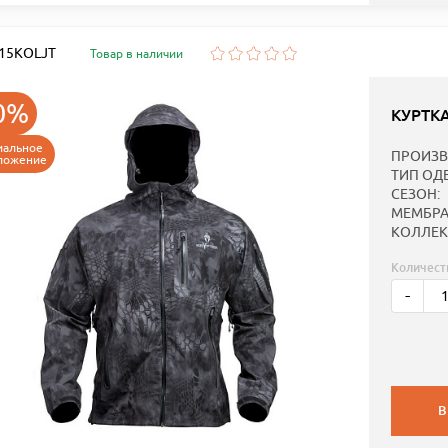
: 15KOLJT
Товар в наличии
0%
КУРТК
иальное
ПРОИЗВ
ложение
ТИП ОД
СЕЗОН:
МЕМБРА
КОЛЛЕК
Количест
-
В