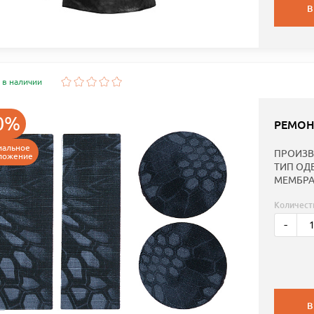
В
 в наличии
0%
РЕМОН
иальное
ПРОИЗВ
ложение
ТИП ОД
МЕМБРА
Количест
-
В