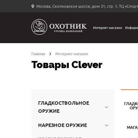
Москва, Сколковское шоссе, дом 31, стр. 1, ТЦ «Спорт
Вход
в
личный
Интернет магазин
Информ
←
кабинет
Главная
Интернет-магазин
Товары Clever
Запомнить
меня
ыли
й
ГЛАДКОСТВОЛЬНОЕ
ГЛАДК
оль?
ОР
ОРУЖИЕ
НАРЕЗНОЕ ОРУЖИЕ
МАГ