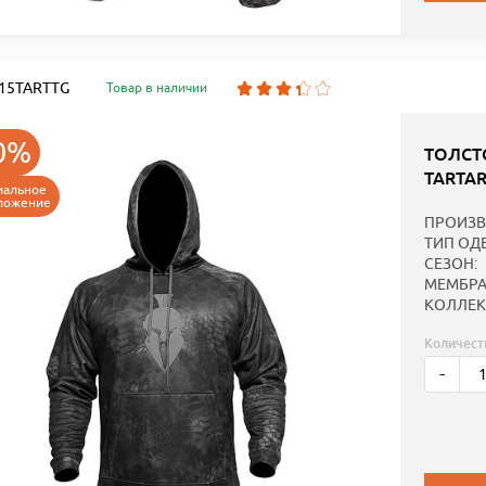
: 15TARTTG
Товар в наличии
0%
ТОЛСТ
TARTA
иальное
ложение
ПРОИЗВ
ТИП ОД
СЕЗОН:
МЕМБРА
КОЛЛЕК
Количест
-