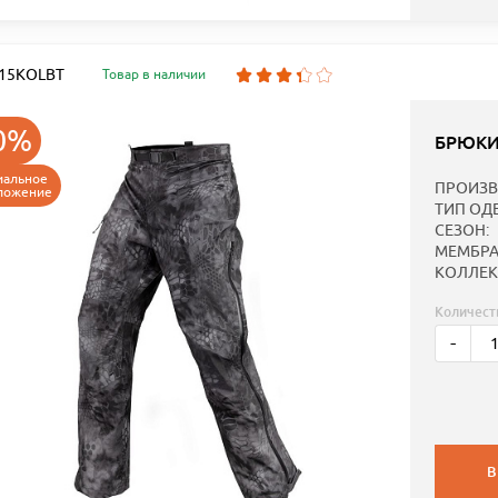
: 15KOLBT
Товар в наличии
0%
БРЮКИ
иальное
ПРОИЗВ
ложение
ТИП ОД
СЕЗОН:
МЕМБРА
КОЛЛЕК
Количест
-
В