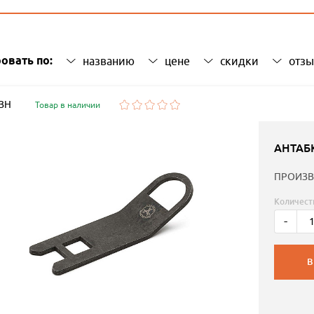
овать по:
названию
цене
скидки
отз
 ЗН
Товар в наличии
АНТАБ
ПРОИЗВ
Количест
-
В