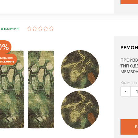
 в наличии
0%
РЕМОН
иальное
ПРОИЗВ
ложение
ТИП ОД
МЕМБРА
Количест
-
В