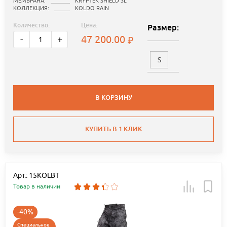
МЕМБРАНА:
KRYPTEK SHIELD 3L
КОЛЛЕКЦИЯ:
KOLDO RAIN
Количество:
Цена:
Размер:
47 200.00
-
+
S
В КОРЗИНУ
КУПИТЬ В 1 КЛИК
Арт.: 15KOLBT
Товар в наличии
-40%
Специальное