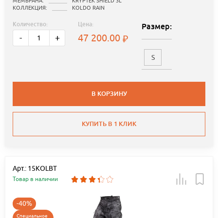
МЕМБРАНА:
KRYPTEK SHIELD 3L
КОЛЛЕКЦИЯ:
KOLDO RAIN
Количество:
Цена:
Размер:
47 200.00
-
+
S
В КОРЗИНУ
КУПИТЬ В 1 КЛИК
Арт.: 15KOLBT
Товар в наличии
-40%
Специальное