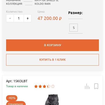
МЕМБРАНА:
KRYPTEK SHIELD 3L
КОЛЛЕКЦИЯ:
KOLDO RAIN
Количество:
Цена:
Размер:
47 200.00
-
+
S
В КОРЗИНУ
КУПИТЬ В 1 КЛИК
Арт.: 15KOLBT
Товар в наличии
-40%
Специальное