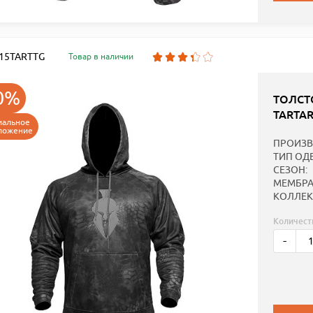
: 15TARTTG
Товар в наличии
0%
ТОЛСТ
TARTA
иальное
ложение
ПРОИЗВ
ТИП ОД
СЕЗОН:
МЕМБРА
КОЛЛЕК
Количест
-