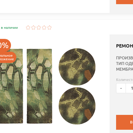
 в наличии
0%
РЕМОН
иальное
ПРОИЗВ
ложение
ТИП ОД
МЕМБРА
Количест
-
В