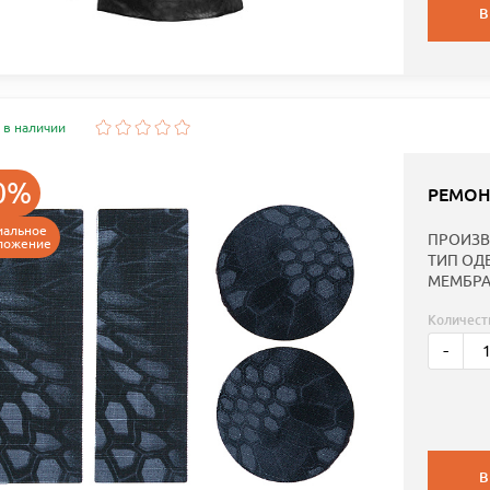
В
 в наличии
0%
РЕМОН
иальное
ПРОИЗВ
ложение
ТИП ОД
МЕМБРА
Количест
-
В