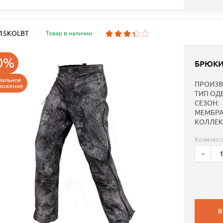
: 15KOLBT
Товар в наличии
0%
БРЮКИ
иальное
ПРОИЗВ
ложение
ТИП ОД
СЕЗОН:
МЕМБРА
КОЛЛЕК
Количест
-
В