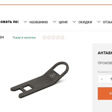
овать по:
названию
цене
скидки
отз
 ЗН
Товар в наличии
АНТАБ
ПРОИЗВ
Количест
-
В