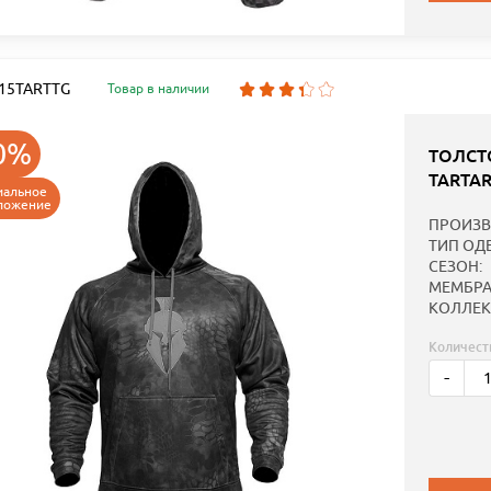
: 15TARTTG
Товар в наличии
0%
ТОЛСТ
TARTA
иальное
ложение
ПРОИЗВ
ТИП ОД
СЕЗОН:
МЕМБРА
КОЛЛЕК
Количест
-