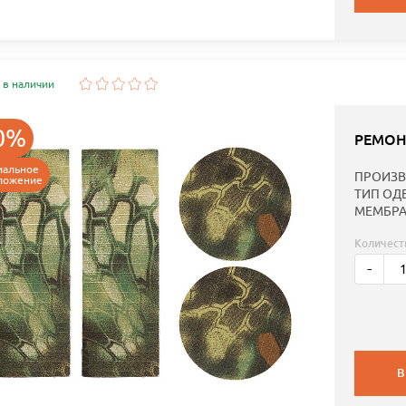
 в наличии
0%
РЕМОН
иальное
ПРОИЗВ
ложение
ТИП ОД
МЕМБРА
Количест
-
В