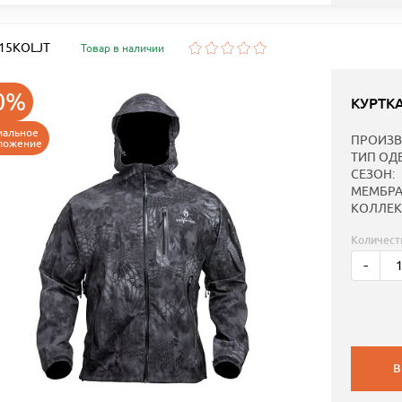
: 15KOLJT
Товар в наличии
0%
КУРТК
иальное
ПРОИЗВ
ложение
ТИП ОД
СЕЗОН:
МЕМБРА
КОЛЛЕК
Количест
-
В