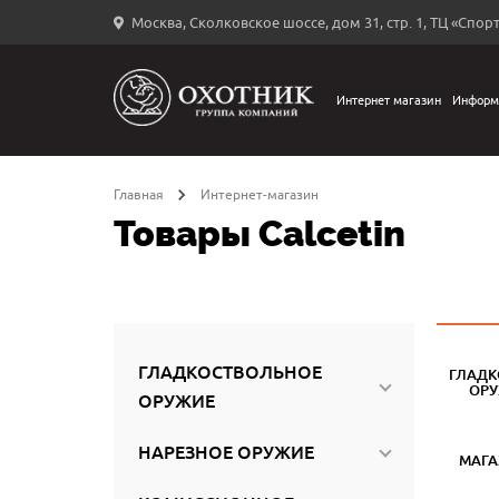
Москва, Сколковское шоссе, дом 31, стр. 1, ТЦ «Спорт
Вход
в
личный
Интернет магазин
Информ
←
кабинет
Главная
Интернет-магазин
Товары Calcetin
Запомнить
меня
ыли
й
ГЛАДКОСТВОЛЬНОЕ
ГЛАДК
оль?
ОР
ОРУЖИЕ
НАРЕЗНОЕ ОРУЖИЕ
МАГ