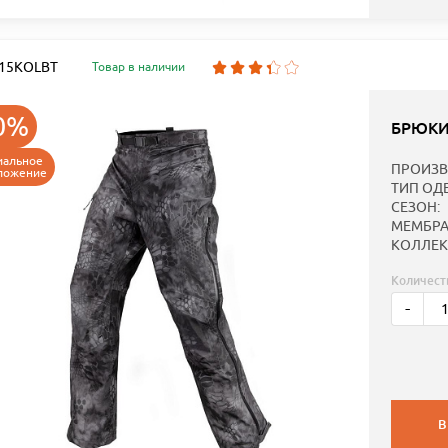
: 15KOLBT
Товар в наличии
0%
БРЮКИ
иальное
ПРОИЗВ
ложение
ТИП ОД
СЕЗОН:
МЕМБРА
КОЛЛЕК
Количест
-
В