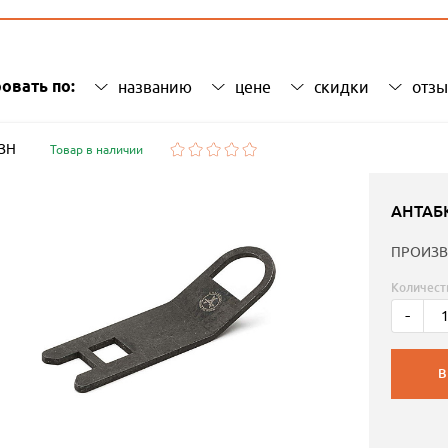
овать по:
названию
цене
скидки
отз
 ЗН
Товар в наличии
АНТАБ
ПРОИЗВ
Количест
-
В