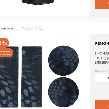
В
 в наличии
0%
РЕМОН
иальное
ПРОИЗВ
ложение
ТИП ОД
МЕМБРА
Количест
-
В