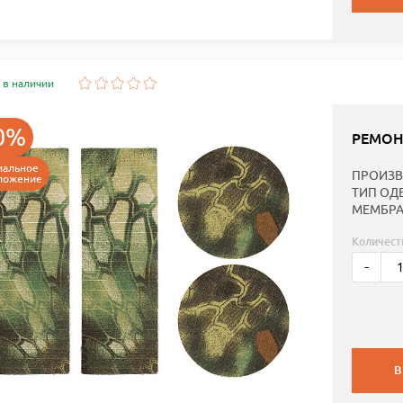
 в наличии
0%
РЕМОН
иальное
ПРОИЗВ
ложение
ТИП ОД
МЕМБРА
Количест
-
В