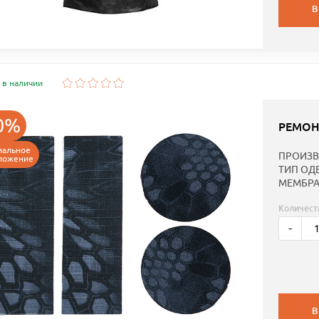
В
 в наличии
0%
РЕМОН
иальное
ПРОИЗВ
ложение
ТИП ОД
МЕМБРА
Количест
-
В