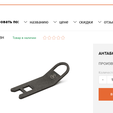
овать по:
названию
цене
скидки
отз
 ЗН
Товар в наличии
АНТАБ
ПРОИЗВ
Количест
-
В