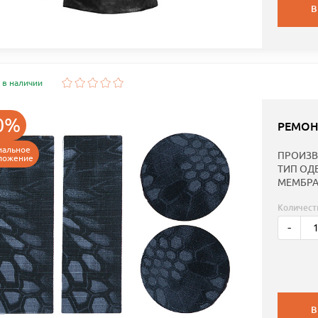
В
 в наличии
0%
РЕМОН
иальное
ПРОИЗВ
ложение
ТИП ОД
МЕМБРА
Количест
-
В