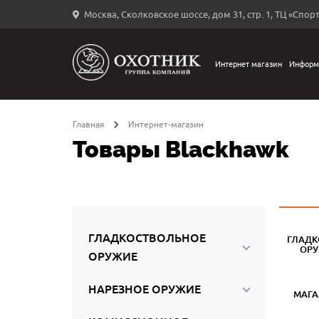
Москва, Сколковское шоссе, дом 31, стр. 1, ТЦ «Спорт
Вход
в
личный
Интернет магазин
Информ
←
кабинет
Главная
Интернет-магазин
Товары Blackhawk
Запомнить
меня
ыли
й
ГЛАДКОСТВОЛЬНОЕ
ГЛАДК
оль?
ОР
ОРУЖИЕ
НАРЕЗНОЕ ОРУЖИЕ
МАГ