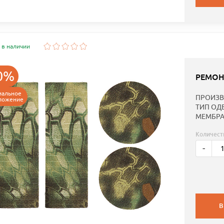
 в наличии
0%
РЕМОН
иальное
ПРОИЗВ
ложение
ТИП ОД
МЕМБРА
Количест
-
В