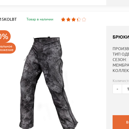
: 15KOLBT
Товар в наличии
0%
БРЮКИ
иальное
ПРОИЗВ
ложение
ТИП ОД
СЕЗОН:
МЕМБРА
КОЛЛЕК
Количест
-
В