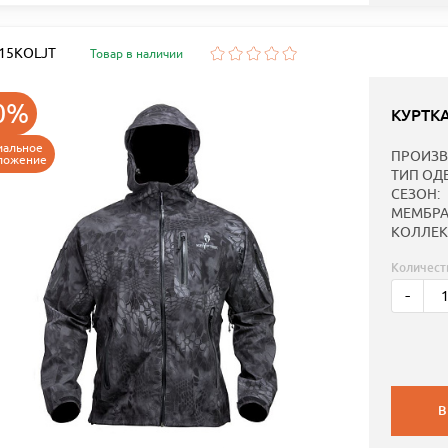
: 15KOLJT
Товар в наличии
0%
КУРТК
иальное
ПРОИЗВ
ложение
ТИП ОД
СЕЗОН:
МЕМБРА
КОЛЛЕК
Количест
-
В