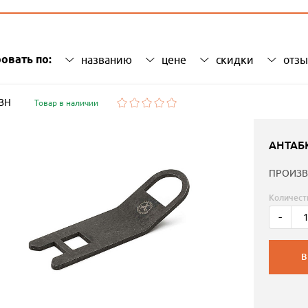
овать по:
названию
цене
скидки
отз
 ЗН
Товар в наличии
АНТАБ
ПРОИЗВ
Количест
-
В