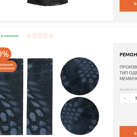
В
 в наличии
0%
РЕМОН
иальное
ПРОИЗВ
ложение
ТИП ОД
МЕМБРА
Количест
-
В