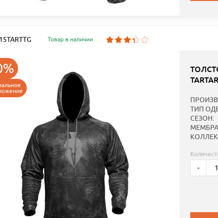
: 15TARTTG
Товар в наличии
0%
ТОЛСТ
TARTA
иальное
ложение
ПРОИЗВ
ТИП ОД
СЕЗОН:
МЕМБРА
КОЛЛЕК
Количест
-