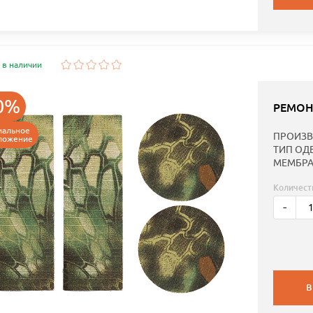
 в наличии
0%
РЕМОН
иальное
ПРОИЗВ
ложение
ТИП ОД
МЕМБРА
Количест
-
В