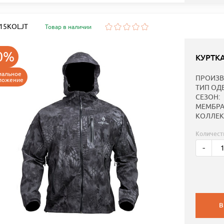
: 15KOLJT
Товар в наличии
0%
КУРТК
иальное
ПРОИЗВ
ложение
ТИП ОД
СЕЗОН:
МЕМБРА
КОЛЛЕК
Количест
-
В