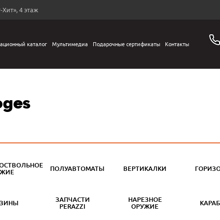
-Хит», 4 этаж
ационный каталог
Мультимедиа
Подарочные сертификаты
Контакты
oges
ОСТВОЛЬНОЕ
ПОЛУАВТОМАТЫ
ВЕРТИКАЛКИ
ГОРИЗ
УЖИЕ
ЗАПЧАСТИ
НАРЕЗНОЕ
АЗИНЫ
КАРА
PERAZZI
ОРУЖИЕ