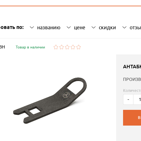
овать по:
названию
цене
скидки
отз
 ЗН
Товар в наличии
АНТАБ
ПРОИЗВ
Количест
-
В