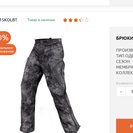
: 15KOLBT
Товар в наличии
0%
БРЮКИ
иальное
ПРОИЗВ
ложение
ТИП ОД
СЕЗОН:
МЕМБРА
КОЛЛЕК
Количест
-
В