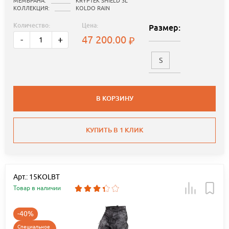
МЕМБРАНА:
KRYPTEK SHIELD 3L
КОЛЛЕКЦИЯ:
KOLDO RAIN
Количество:
Цена:
Размер:
47 200.00
-
+
S
В КОРЗИНУ
КУПИТЬ В 1 КЛИК
Арт.: 15KOLBT
Товар в наличии
-40%
Специальное