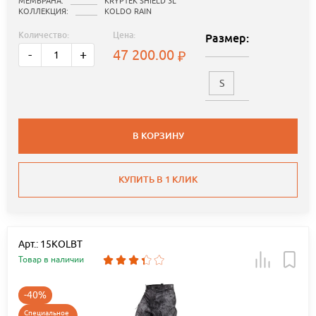
МЕМБРАНА:
KRYPTEK SHIELD 3L
КОЛЛЕКЦИЯ:
KOLDO RAIN
Количество:
Цена:
Размер:
47 200.00
-
+
S
В КОРЗИНУ
КУПИТЬ В 1 КЛИК
Арт.: 15KOLBT
Товар в наличии
-40%
Специальное