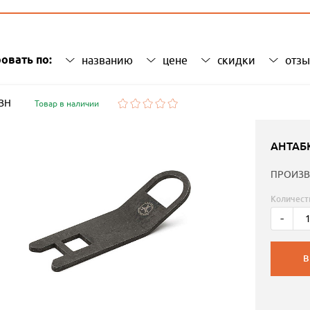
овать по:
названию
цене
скидки
отз
 ЗН
Товар в наличии
АНТАБ
ПРОИЗВ
Количест
-
В