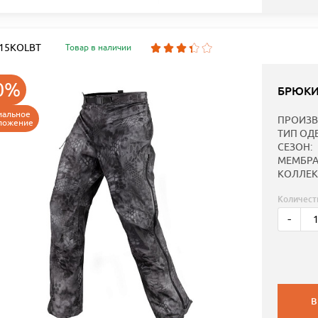
: 15KOLBT
Товар в наличии
0%
БРЮКИ
иальное
ПРОИЗВ
ложение
ТИП ОД
СЕЗОН:
МЕМБРА
КОЛЛЕК
Количест
-
В