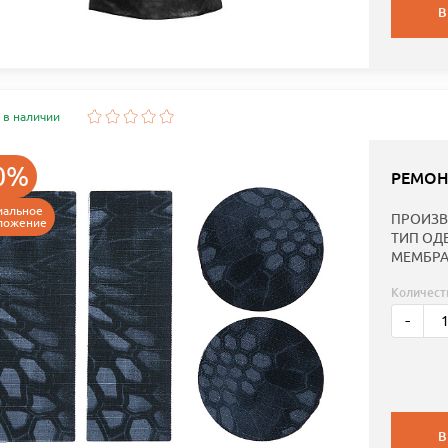
В
 в наличии
0%
РЕМОН
иальное
ПРОИЗВ
ложение
ТИП ОД
МЕМБРА
Количест
-
В