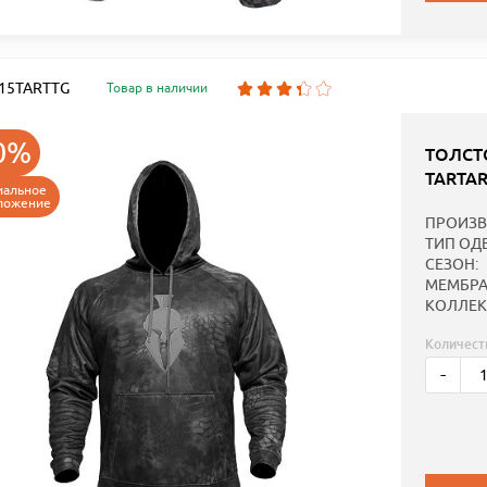
: 15TARTTG
Товар в наличии
0%
ТОЛСТ
TARTA
иальное
ложение
ПРОИЗВ
ТИП ОД
СЕЗОН:
МЕМБРА
КОЛЛЕК
Количест
-