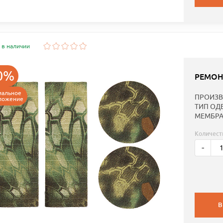
 в наличии
0%
РЕМОН
иальное
ПРОИЗВ
ложение
ТИП ОД
МЕМБРА
Количест
-
В