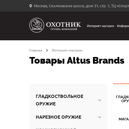
Москва, Сколковское шоссе, дом 31, стр. 1, ТЦ «Спорт
Вход
в
личный
Интернет магазин
Информ
←
кабинет
Главная
Интернет-магазин
Товары Altus Brands
Запомнить
меня
ыли
й
ГЛАДКОСТВОЛЬНОЕ
ГЛАДК
оль?
ОР
ОРУЖИЕ
НАРЕЗНОЕ ОРУЖИЕ
МАГ