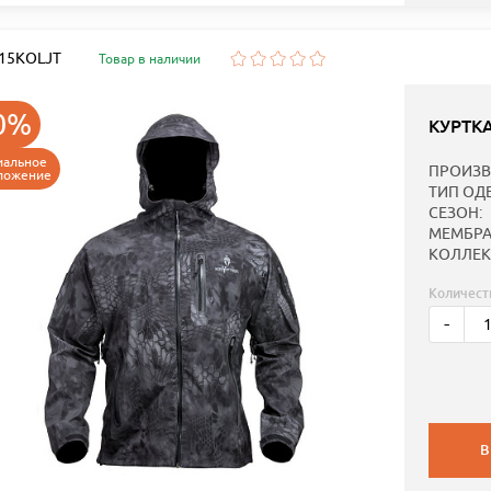
: 15KOLJT
Товар в наличии
0%
КУРТК
иальное
ПРОИЗВ
ложение
ТИП ОД
СЕЗОН:
МЕМБРА
КОЛЛЕК
Количест
-
В