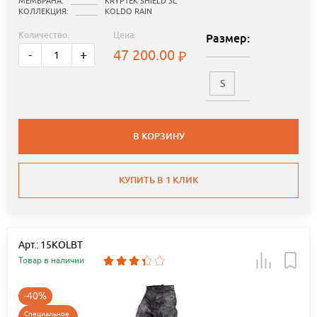
МЕМБРАНА:
KRYPTEK SHIELD 3L
КОЛЛЕКЦИЯ:
KOLDO RAIN
Количество:
Цена:
Размер:
47 200.00
-
+
S
В КОРЗИНУ
КУПИТЬ В 1 КЛИК
Арт.: 15KOLBT
Товар в наличии
-40%
Специальное