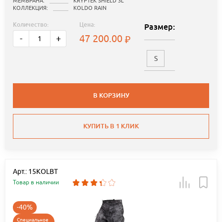
МЕМБРАНА:
KRYPTEK SHIELD 3L
КОЛЛЕКЦИЯ:
KOLDO RAIN
Количество:
Цена:
Размер:
47 200.00
-
+
S
В КОРЗИНУ
КУПИТЬ В 1 КЛИК
Арт.: 15KOLBT
Товар в наличии
-40%
Специальное