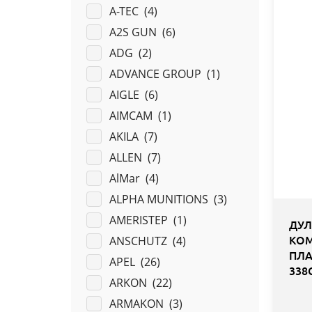
A-TEC (
4
)
A2S GUN (
6
)
ADG (
2
)
ADVANCE GROUP (
1
)
AIGLE (
6
)
AIMCAM (
1
)
AKILA (
7
)
ALLEN (
7
)
AlMar (
4
)
ALPHA MUNITIONS (
3
)
AMERISTEP (
1
)
ДУЛ
КОМ
ANSCHUTZ (
4
)
ПЛА
APEL (
26
)
338
ARKON (
22
)
ARMAKON (
3
)