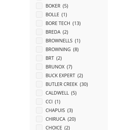
BOKER (
5
)
BOLLE (
1
)
BORE TECH (
13
)
BREDA (
2
)
BROWNELLS (
1
)
BROWNING (
8
)
BRT (
2
)
BRUNOX (
7
)
BUCK EXPERT (
2
)
BUTLER CREEK (
30
)
CALDWELL (
5
)
CCI (
1
)
CHAPUIS (
3
)
CHIRUCA (
20
)
CHOICE (
2
)