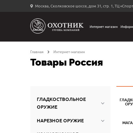
Москва, Сколковское шоссе, дом 31, стр. 1, ТЦ «Спорт
Вход
в
личный
Интернет магазин
Информ
←
кабинет
Главная
Интернет-магазин
Товары Россия
Запомнить
меня
ыли
й
ГЛАДКОСТВОЛЬНОЕ
ГЛАДК
оль?
ОР
ОРУЖИЕ
НАРЕЗНОЕ ОРУЖИЕ
МАГ