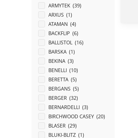
ARMYTEK (
39
)
ARXUS (
1
)
ATAMAN (
4
)
BACKFLIP (
6
)
BALLISTOL (
16
)
BARSKA (
1
)
BEKINA (
3
)
BENELLI (
10
)
BERETTA (
5
)
BERGANS (
5
)
BERGER (
32
)
BERNARDELLI (
3
)
BIRCHWOOD CASEY (
20
)
BLASER (
29
)
BLUKI-BLITZ (
1
)