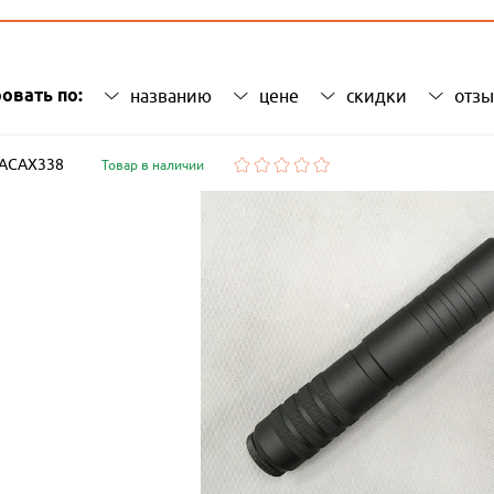
овать по:
названию
цене
скидки
отз
: ACAX338
Товар в наличии