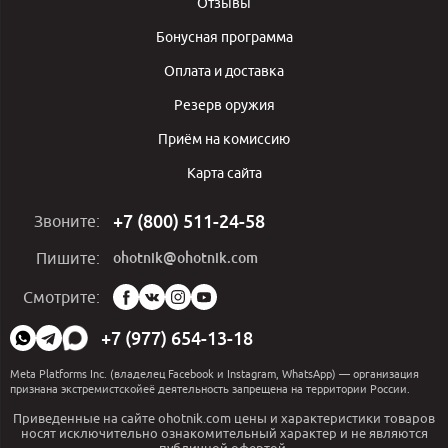
Отзывы
Бонусная программа
Оплата и доставка
Резерв оружия
Приём на комиссию
Карта сайта
+7 (800) 511-24-58
Звоните:
ohotnik@ohotnik.com
Пишите:
Мы
Смотрите:
в
социальных
+7 (977) 654-13-18
сетях:
Meta Platforms Inc. (владелец Facebook и Instagram, WhatsApp) — организация
признана экстремистскойеё деятельность запрещена на территории России.
Приведенные на сайте ohotnik.com цены и характеристики товаров
носят исключительно ознакомительный характер и не являются