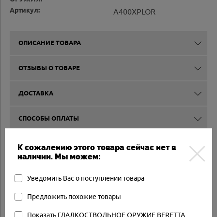
Артикул:
A400XPLOR
ОПИСАНИЕ ТОВАРА
ОТЗЫВЫ О ТОВАРЕ
ДОСТАВКА
СПОСОБЫ ОПЛАТЫ
ВЫКУП И КОМИССИЯ
К сожалению этого товара сейчас нет в
наличии. Мы можем:
Другие товары
Уведомить Вас о поступлении товара
Предложить похожие товары
Товар в наличии
Показать ГЛАДКОСТВОЛЬНОЕ ОРУЖИЕ BERETTA