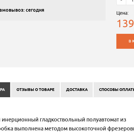
амовывоз: сегодня
Цена:
139
В 
РА
ОТЗЫВЫ О ТОВАРЕ
ДОСТАВКА
СПОСОБЫ ОПЛАТ
ий инерционный гладкоствольный полуавтомат из
оробка выполнена методом высокоточной фрезеров