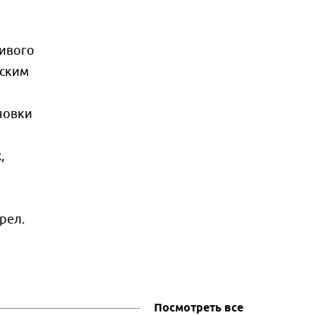
чивого
еским
новки
,
рел.
Посмотреть все