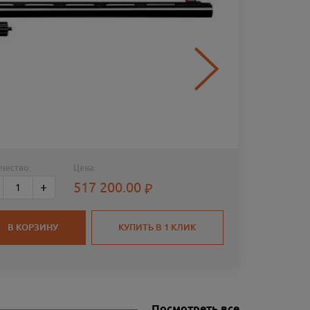
чество:
Цена:
РУЖЬЁ 
517 200.00
+
КАЛИБР
СТВОЛ
ЧОКИ
В КОРЗИНУ
КУПИТЬ В 1 КЛИК
Посмотреть все