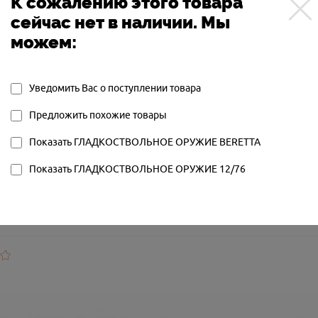
К сожалению этого товара
ОДИН
сейчас нет в наличии. Мы
НОВОЕ
можем:
ЖИЯ:
ПОЛУАВТОМАТ ГАЗООТВОДНЫЙ
ОРУЖИЯ:
A 400
СМЕННЫЕ ЧОКИ
Уведомить Вас о поступлении товара
ОГО ОРУЖИЯ:
NOVATOR
Предложить похожие товары
BRTA400MEDVED
Показать ГЛАДКОСТВОЛЬНОЕ ОРУЖИЕ BERETTA
Показать ГЛАДКОСТВОЛЬНОЕ ОРУЖИЕ 12/76