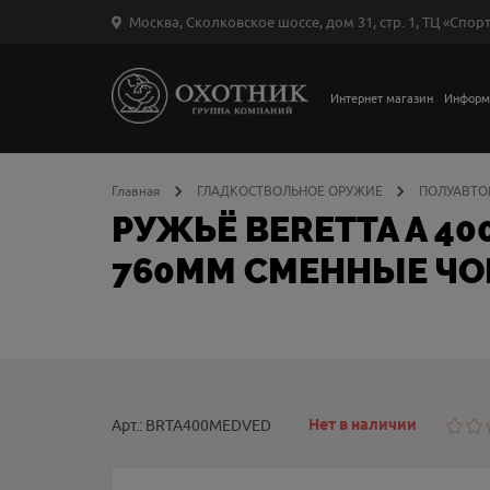
Москва, Сколковское шоссе, дом 31, стр. 1, ТЦ «Спорт
Вход
в
личный
Интернет магазин
Информ
←
кабинет
Главная
ГЛАДКОСТВОЛЬНОЕ ОРУЖИЕ
ПОЛУАВТО
РУЖЬЁ BERETTA A 4
760ММ СМЕННЫЕ ЧО
Запомнить
меня
ыли
й
оль?
Нет в наличии
Арт.: BRTA400MEDVED