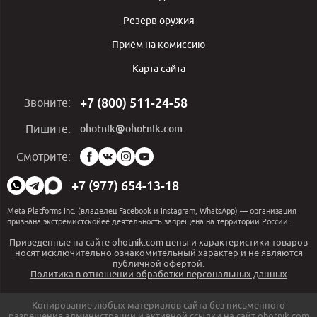
Резерв оружия
Приём на комиссию
Карта сайта
+7 (800) 511-24-58
Звоните:
ohotnik@ohotnik.com
Пишите:
Мы
Смотрите:
в
социальных
+7 (977) 654-13-18
сетях:
Meta Platforms Inc. (владелец Facebook и Instagram, WhatsApp) — организация
признана экстремистскойеё деятельность запрещена на территории России.
Приведенные на сайте ohotnik.com цены и характеристики товаров
носят исключительно ознакомительный характер и не являются
публичной офертой.
Политика в отношении обработки персональных данных
Копирование любых материалов сайта без письменного
разрешения администрации и активной ссылки на сайт ohotnik.com