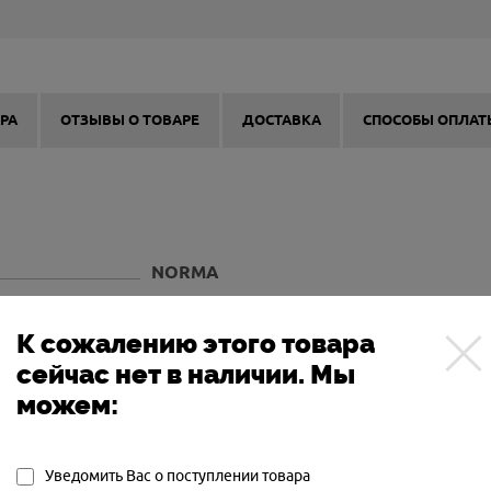
РА
ОТЗЫВЫ О ТОВАРЕ
ДОСТАВКА
СПОСОБЫ ОПЛАТ
NORMA
ШВЕЦИЯ
1015 М/С
К сожалению этого товара
243 WIN
сейчас нет в наличии. Мы
V-MAX
можем:
4,9ГР (76GRN)
ЭКСПАНСИВНАЯ
Уведомить Вас о поступлении товара
2505 ДЖ