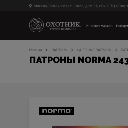
Москва, Сколковское шоссе, дом 31, стр. 1, ТЦ «Спорт
Вход
в
личный
Интернет магазин
Информ
←
кабинет
Главная
ПАТРОНЫ
НАРЕЗНЫЕ ПАТРОНЫ
ПАТ
ПАТРОНЫ NORMA 243 
Запомнить
меня
ыли
й
оль?