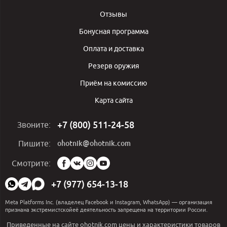
Отзывы
Бонусная программа
Оплата и доставка
Резерв оружия
Приём на комиссию
Карта сайта
+7 (800) 511-24-58
Звоните:
ohotnik@ohotnik.com
Пишите:
Мы
Смотрите:
в
социальных
+7 (977) 654-13-18
сетях:
Meta Platforms Inc. (владелец Facebook и Instagram, WhatsApp) — организация
признана экстремистскойеё деятельность запрещена на территории России.
Приведенные на сайте ohotnik.com цены и характеристики товаров