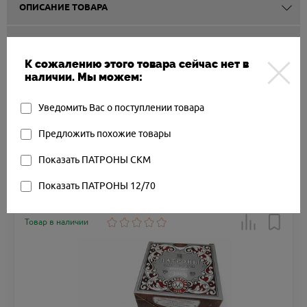
ОПИСАНИЕ ТОВАРА
ОТЗЫВЫ О ТОВАРЕ
К сожалению этого товара сейчас нет в
наличии. Мы можем:
ДОСТАВКА
Уведомить Вас о поступлении товара
СПОСОБЫ ОПЛАТЫ
Предложить похожие товары
Показать ПАТРОНЫ СКМ
Другие товары
Показать ПАТРОНЫ 12/70
Арт.: SKM-EL33127BK
Товар в наличии