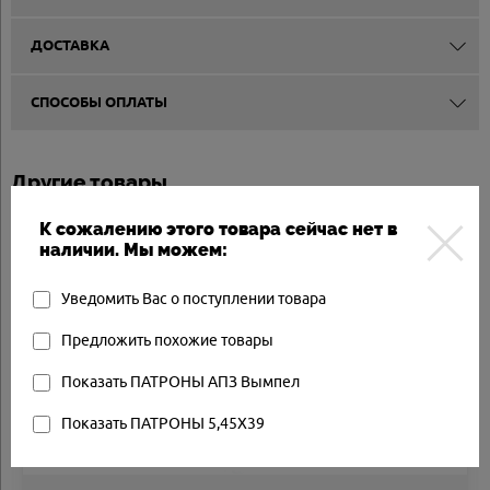
ДОСТАВКА
СПОСОБЫ ОПЛАТЫ
Другие товары
К сожалению этого товара сейчас нет в
наличии. Мы можем:
Арт.: 17651
Товар в наличии
Уведомить Вас о поступлении товара
Предложить похожие товары
Показать ПАТРОНЫ АПЗ Вымпел
Показать ПАТРОНЫ 5,45Х39