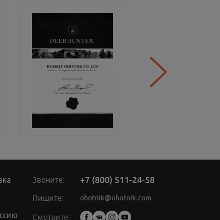
+7 (800) 511-24-58
вка
Звоните:
ohotnik@ohotnik.com
Пишите:
ссию
Мы
Смотрите: