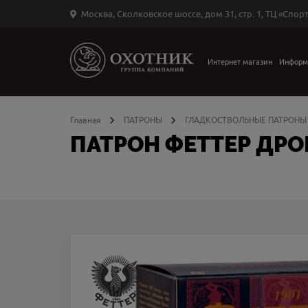
Москва, Сколковское шоссе, дом 31, стр. 1, ТЦ «Спорт
Вход
в
личный
Интернет магазин
Информ
←
кабинет
Главная
ПАТРОНЫ
ГЛАДКОСТВОЛЬНЫЕ ПАТРОНЫ
ПАТРОН ФЕТТЕР ДРО
Запомнить
меня
ыли
й
оль?