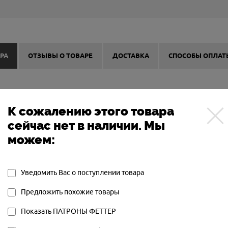
РА
ОТЗЫВЫ О ТОВАРЕ
ДОСТАВКА
СПОСОБЫ ОПЛАТ
оссийском патронном заводе «Феттер» и предназна
К сожалению этого товара
ьих и спортивных ружьях. Патрон с навеской 32 гр. 
сейчас нет в наличии. Мы
арактеристиками. В зависимости от номера дроби
можем:
я практически на любой охоте. Порох "Нобель Спор
ие при любой погоде. Кучность дроби и мягкая отд
Уведомить Вас о поступлении товара
мфортным и результативным.
Предложить похожие товары
Показать ПАТРОНЫ ФЕТТЕР