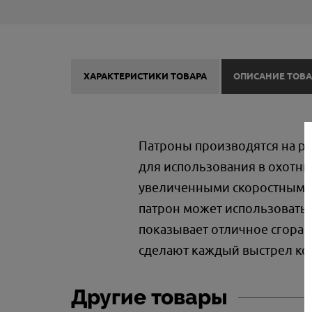
ХАРАКТЕРИСТИКИ ТОВАРА
ОПИСАНИЕ ТОВА
Патроны производятся на р
для использования в охотнич
увеличенными скоростными х
патрон может использоватьс
показывает отличное сгоран
сделают каждый выстрел ко
Другие товары