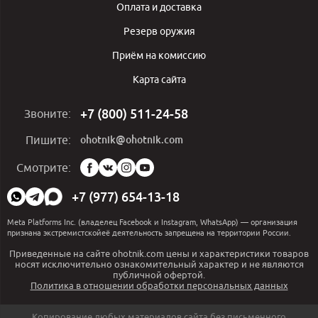
Оплата и доставка
Резерв оружия
Приём на комиссию
Карта сайта
+7 (800) 511-24-58
Звоните:
ohotnik@ohotnik.com
Пишите:
Мы
Смотрите:
в
социальных
+7 (977) 654-13-18
сетях:
Meta Platforms Inc. (владелец Facebook и Instagram, WhatsApp) — организация
признана экстремистскойеё деятельность запрещена на территории России.
Приведенные на сайте ohotnik.com цены и характеристики товаров
носят исключительно ознакомительный характер и не являются
публичной офертой.
Политика в отношении обработки персональных данных
Копирование любых материалов сайта без письменного