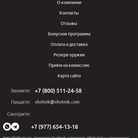
О компании
Контакты
Отзывы
Бонусная программа
Оплата и доставка
Резерв оружия
Приём на комиссию
Карта сайта
+7 (800) 511-24-58
Звоните:
ohotnik@ohotnik.com
Пишите:
Мы
Смотрите:
в
социальных
+7 (977) 654-13-18
сетях:
Meta Platforms Inc. (владелец Facebook и Instagram, WhatsApp) — организация