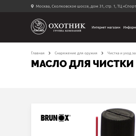
Москва, Сколковское шоссе, дом 31, стр. 1, ТЦ «Спорт
Вход
в
личный
Интернет магазин
Информ
←
кабинет
Главная
Снаряжение для оружия
Чистка и уход з
МАСЛО ДЛЯ ЧИСТКИ 
Запомнить
меня
ыли
й
оль?