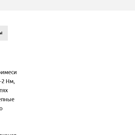
Ы
римеси
2 Нм,
тях
епные
о