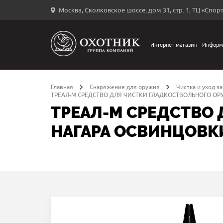
Москва, Сколковское шоссе, дом 31, стр. 1, ТЦ «Спорт
Вход
в
личный
Интернет магазин
Информ
←
кабинет
Главная
Снаряжение для оружия
Чистка и уход з
ТРЕАЛ-М СРЕДСТВО ДЛЯ ЧИСТКИ ГЛАДКОСТВОЛЬНОГО ОР
ТРЕАЛ-М СРЕДСТВО
НАГАРА ОСВИНЦОВК
Запомнить
меня
ыли
й
оль?