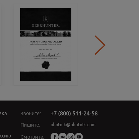
+7 (800) 511-24-58
вка
Звоните:
ohotnik@ohotnik.com
Пишите:
ссию
Мы
Смотрите: