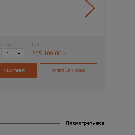
чество:
Цена:
КАРАБИ
205 100.00
+
D HB G
В КОРЗИНУ
КУПИТЬ В 1 КЛИК
Посмотреть все