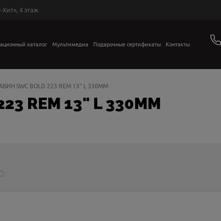
-Хит», 4 этаж
ационный каталог
Мультимедиа
Подарочные сертификаты
Контакты
АБИН SWC BOLD 223 REM 13" L 330MM
23 REM 13" L 330MM