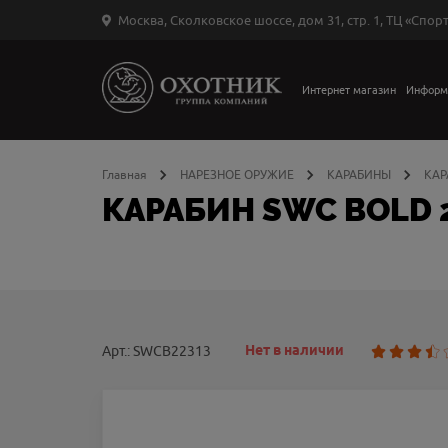
Москва, Сколковское шоссе, дом 31, стр. 1, ТЦ «Спорт
Вход
в
личный
Интернет магазин
Информ
←
кабинет
Главная
НАРЕЗНОЕ ОРУЖИЕ
КАРАБИНЫ
КАР
КАРАБИН SWC BOLD 2
Запомнить
меня
ыли
й
оль?
Нет в наличии
Арт.: SWCB22313