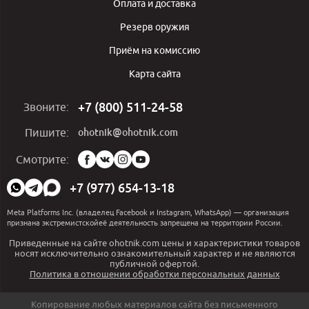
Оплата и доставка
Резерв оружия
Приём на комиссию
Карта сайта
+7 (800) 511-24-58
Звоните:
ohotnik@ohotnik.com
Пишите:
Мы
Смотрите:
в
социальных
+7 (977) 654-13-18
сетях:
Meta Platforms Inc. (владелец Facebook и Instagram, WhatsApp) — организация
признана экстремистскойеё деятельность запрещена на территории России.
Приведенные на сайте ohotnik.com цены и характеристики товаров
носят исключительно ознакомительный характер и не являются
публичной офертой.
Политика в отношении обработки персональных данных
Копирование любых материалов сайта без письменного