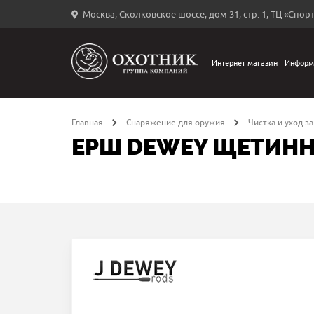
Москва, Сколковское шоссе, дом 31, стр. 1, ТЦ «Спорт
Вход
в
личный
Интернет магазин
Информ
←
кабинет
Главная
Снаряжение для оружия
Чистка и уход з
ЕРШ DEWEY ЩЕТИННЫ
Запомнить
меня
ыли
й
оль?