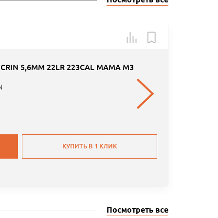
Посмотреть все
Арт.: A2S
CRIN 5,6MM 22LR 223CAL МАМА M3
N
КУПИТЬ В 1 КЛИК
Посмотреть все