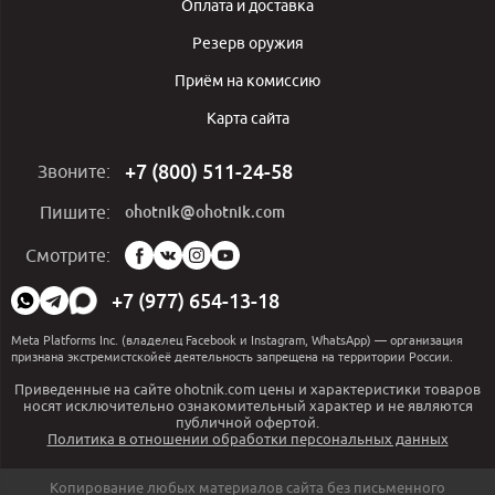
Оплата и доставка
Резерв оружия
Приём на комиссию
Карта сайта
+7 (800) 511-24-58
Звоните:
ohotnik@ohotnik.com
Пишите:
Мы
Смотрите:
в
социальных
+7 (977) 654-13-18
сетях:
Meta Platforms Inc. (владелец Facebook и Instagram, WhatsApp) — организация
признана экстремистскойеё деятельность запрещена на территории России.
Приведенные на сайте ohotnik.com цены и характеристики товаров
носят исключительно ознакомительный характер и не являются
публичной офертой.
Политика в отношении обработки персональных данных
Копирование любых материалов сайта без письменного