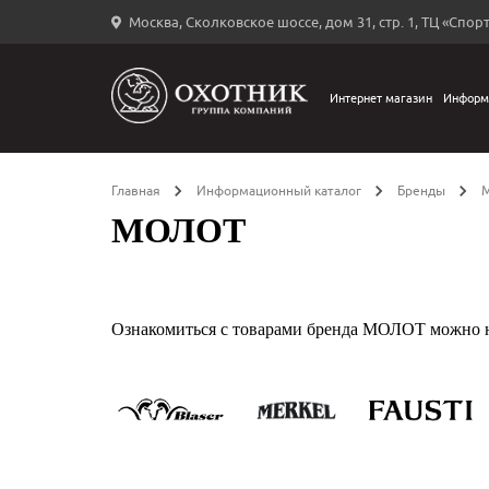
Москва, Сколковское шоссе, дом 31, стр. 1, ТЦ «Спорт
Вход
в
личный
Интернет магазин
Информ
←
кабинет
Главная
Информационный каталог
Бренды
МОЛОТ
Запомнить
меня
Ознакомиться с товарами бренда МОЛОТ можно 
ыли
й
оль?