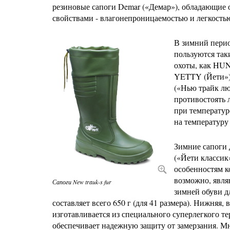
резиновые сапоги Demar («Демар»), обладающие
свойствами - влагонепроницаемостью и легкость
В зимний пери
пользуются так
охоты, как HU
YETTY (Йети»
(«Нью трайк лю
противостоять 
при температур
на температуру
Зимние сапоги
(«Йети классик
особенностям 
возможно, явл
Сапоги New trauk-s fur
зимней обуви д
составляет всего 650 г (для 41 размера). Нижняя
изготавливается из специального суперлегкого т
обеспечивает надежную защиту от замерзания. М