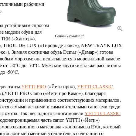
 отличными рабочими
ю.
од устойчивым спросом
ие модели обуви для
Сапоги Predator xl
NTER («Хантер»),
), TIROL DE LUX («Тироль де люкс»), NEW TRAYK LUX
кс»). Зимняя охотничья обувь Demar («Демар») готова
любым морозам: она испытывается в морозильной камере
е от -50°C до -70°C. Мужские «дутики» также рассчитаны
 до -50°C.
 для охоты
YETTI PRO
(«Йети про»),
YETTI CLASSIC
»),YETTI PRO Camo («Йети про Камо»), блaгодаря
конструкции и применению соответствующих материалов,
яются самыми легкими и самыми теплыми сапогами среди
ля охоты. Так, вес одного сапога модели
YETTI CLASSIC
, водонепроницаемая часть сапог YETTI («Йети»)
ермоизоляционного материала - кополимера EVA, который
ногослойный сменный утеплитель в сочетании со