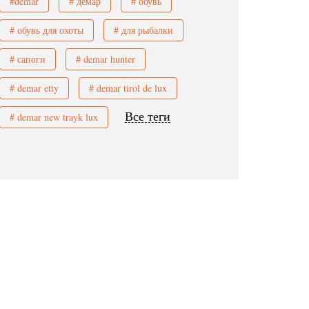
#demar
# демар
# обувь
# обувь для охоты
# для рыбалки
# сапоги
# demar hunter
# demar etty
# demar tirol de lux
Все теги
# demar new trayk lux