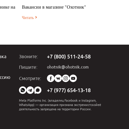
нике на
Вакансии в магазине "Охотник"
Читать
+7 (800) 511-24-58
вка
Звоните:
ohotnik@ohotnik.com
Пишите:
ссию
Мы
Смотрите:
в
социальных
+7 (977) 654-13-18
сетях:
Meta Platforms Inc. (владелец Facebook и Instagram,
WhatsApp) — организация признана экстремистскойеё
деятельность запрещена на территории России.