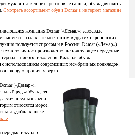
для мужчин и женщин, резиновые сапоги, обувь для охоты
д.
Смотреть ассортимент обуви Demar в интернет-магазине
ивающаяся компания Demar («Демар») завоевала
изнание сначала в Польше, потом в других европейских
дукция пользуется спросом и в России. Demar («Демар») -
е технологичное производство, использующее передовые
атериалы нового поколения. Кожаная обувь
я с использованием современных мембранных подкладок,
алкивающую пропитку верха.
Demar («Демар»),
ельный ряд «Обувь для
, леса», предназначена
торым относятся мороз,
тна и удобна в носке.
ик">
и нередко покупают