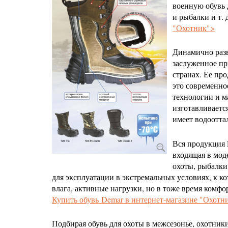
военную обувь 
ироваться
и рыбалки и т. 
"Охотник">
Динамично разв
заслуженное пр
странах. Ее про
это современно
технологии и м
изготавливаетс
имеет водоотт
Вся продукция 
входящая в мод
охоты, рыбалки
для эксплуатации в экстремальных условиях, к ко
влага, активные нагрузки, но в тоже время комфор
Купить обувь Demar в интернет-магазине "Охотн
Подбирая обувь для охоты в межсезонье, охотник