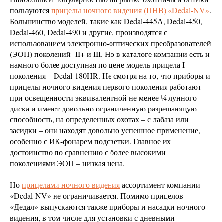
пользуются
прицелы ночного видения (ПНВ) «Dedal-NV»
.
Большинство моделей, такие как Dedal-445А, Dedal-450,
Dedal-460, Dedal-490 и другие, производятся с
использованием электронно-оптических преобразователей
(ЭОП) поколений II+ и III. Но в каталоге компании есть и
намного более доступная по цене модель прицела I
поколения – Dedal-180HR. Не смотря на то, что приборы и
прицелы ночного видения первого поколения работают
при освещенности эквивалентной не менее ¼ лунного
диска и имеют довольно ограниченную разрешающую
способность, на определенных охотах – с лабаза или
засидки – они находят довольно успешное применение,
особенно с ИК-фонарем подсветки. Главное их
достоинство по сравнению с более высокими
поколениями ЭОП – низкая цена.
Но
прицелами ночного видения
ассортимент компании
«Dedal-NV» не ограничивается. Помимо прицелов
«Дедал» выпускаются также приборы и насадки ночного
видения, в том числе для установки с дневными