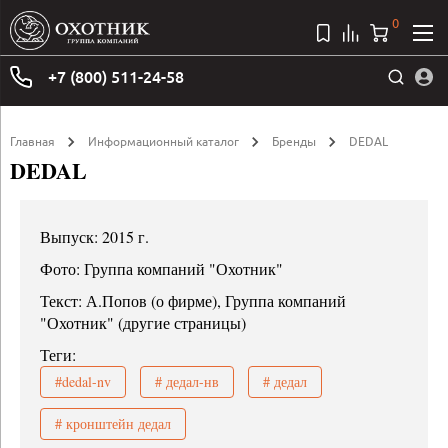
0
+7 (800) 511-24-58
Главная
Информационный каталог
Бренды
DEDAL
DEDAL
Выпуск: 2015 г.
Фото: Группа компаний "Охотник"
Текст: А.Попов (о фирме), Группа компаний
"Охотник" (другие страницы)
Теги:
#dedal-nv
# дедал-нв
# дедал
# кронштейн дедал