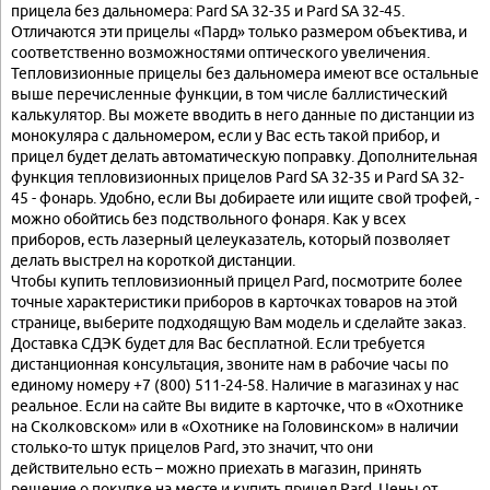
прицела без дальномера: Pard SA 32-35 и Pard SA 32-45.
Отличаются эти прицелы «Пард» только размером объектива, и
соответственно возможностями оптического увеличения.
Тепловизионные прицелы без дальномера имеют все остальные
выше перечисленные функции, в том числе баллистический
калькулятор. Вы можете вводить в него данные по дистанции из
монокуляра с дальномером, если у Вас есть такой прибор, и
прицел будет делать автоматическую поправку. Дополнительная
функция тепловизионных прицелов Pard SA 32-35 и Pard SA 32-
45 - фонарь. Удобно, если Вы добираете или ищите свой трофей, -
можно обойтись без подствольного фонаря. Как у всех
приборов, есть лазерный целеуказатель, который позволяет
делать выстрел на короткой дистанции.
Чтобы купить тепловизионный прицел Pard, посмотрите более
точные характеристики приборов в карточках товаров на этой
странице, выберите подходящую Вам модель и сделайте заказ.
Доставка СДЭК будет для Вас бесплатной. Если требуется
дистанционная консультация, звоните нам в рабочие часы по
единому номеру +7 (800) 511-24-58. Наличие в магазинах у нас
реальное. Если на сайте Вы видите в карточке, что в «Охотнике
на Сколковском» или в «Охотнике на Головинском» в наличии
столько-то штук прицелов Pard, это значит, что они
действительно есть – можно приехать в магазин, принять
решение о покупке на месте и купить прицел Pard. Цены от