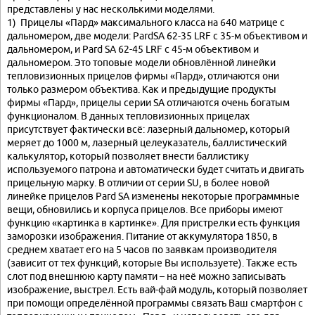
представлены у нас несколькими моделями.
1) Прицелы «Пард» максимального класса на 640 матрице с
дальномером, две модели: PardSA 62-35 LRF с 35-м объективом и
дальномером, и Pard SA 62-45 LRF с 45-м объективом и
дальномером. Это топовые модели обновлённой линейки
тепловизионных прицелов фирмы «Пард», отличаются они
только размером объектива. Как и предыдущие продукты
фирмы «Пард», прицелы серии SA отличаются очень богатым
функционалом. В данных тепловизионных прицелах
присутствует фактически всё: лазерный дальномер, который
меряет до 1000 м, лазерный целеуказатель, баллистический
калькулятор, который позволяет внести баллистику
используемого патрона и автоматически будет считать и двигать
прицельную марку. В отличии от серии SU, в более новой
линейке прицелов Pard SA изменены некоторые программные
вещи, обновились и корпуса прицелов. Все приборы имеют
функцию «картинка в картинке». Для пристрелки есть функция
заморозки изображения. Питание от аккумулятора 1850, в
среднем хватает его на 5 часов по заявкам производителя
(зависит от тех функций, которые Вы используете). Также есть
слот под внешнюю карту памяти – на неё можно записывать
изображение, выстрел. Есть вай-фай модуль, который позволяет
при помощи определённой программы связать Ваш смартфон с