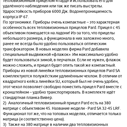
тепловизионным прицелом «Пард» и использовать его для
удалённого наблюдения или так же писать выстрелы.
Ударостойкость приборов 6000 Дж. Водонепроницаемость
корпуса IP 67.
По эргономике. Приборы очень компактные – это характерная
особенность всех тепловизионных прицелов Pard. Прицел с 45
объективом помещается на ладони! Из-за того, что прицелы
небольшого размера, а функционала в них заложено много,
ранее не всегда было удобно пользоваться оптическим
трансфокатором. В новых моделях фирма Pard добавила
специальный выдвижной «флажок». Им максимально удобно
будет пользоваться зимой, в перчатках. Если не нужен, флажок
можно сложить, и прицел будет опять такой же компактный.
Приборы из новой линейки тепловизионных прицелов Pard SA
комплектуются полужёстким удлинённым чехлом. В отличии от
квадратного кейса линейки SU, который был не очень удобен,
этот чехол позволяет свободно поместить прицел Pard вместе с
кронштейном – удобно транспортировать. В комплекте идёт
стандартная планка Вивер.
2) Аналогичный тепловизионный прицел Pard есть на 380
матрице с объективом 45. Название модели - Pard SA 32-45 LRF.
Функционал тот же, что на топовых моделях, отличается только
матрица (и соответственно цена).
3) Также на 380 матрице в наличии два тепловизионных